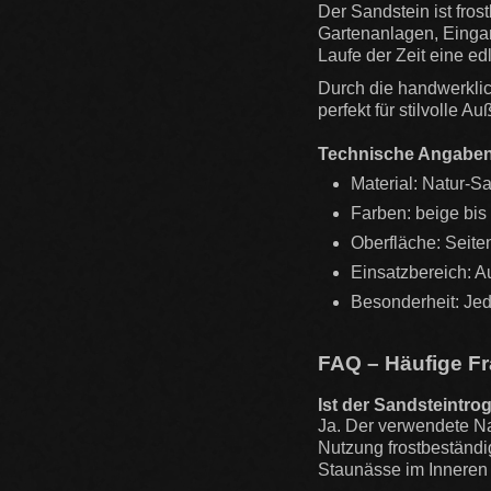
Der Sandstein ist fros
Gartenanlagen, Eingan
Laufe der Zeit eine ed
Durch die handwerklich
perfekt für stilvolle
Technische Angabe
Material: Natur-S
Farben: beige bis
Oberfläche: Seite
Einsatzbereich: A
Besonderheit: Jede
FAQ – Häufige F
Ist der Sandsteintrog
Ja. Der verwendete Na
Nutzung frostbeständig
Staunässe im Inneren