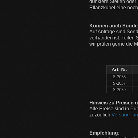
dunklere Stellen ode
Pflanzkübel eine noch
Können auch Sonder
Auf Anfrage sind Sond
vorhanden ist. Teilen
wir prüfen gerne die M
Art.-Nr.
S-2038
S-2037
S-2039
Hinweis zu Preisen 
Alle Preise sind in E
zuzüglich
Versand- u
Empfehlung: