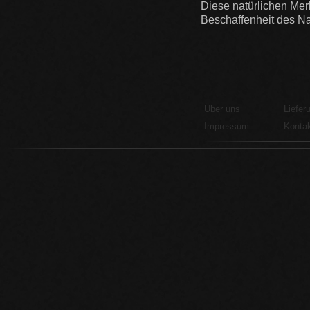
Diese natürlichen Mer
Beschaffenheit des Na
Über uns
Liefer
Impressum
Konta