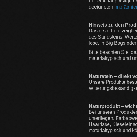
Für eine langfristige
geeigneten
Imprägnie
Hinweis zu den Prod
Das erste Foto zeigt e
des Sandsteins. Weiter
lose, in Big Bags oder 
Bitte beachten Sie, da
materialtypisch und u
Naturstein – direkt v
Unsere Produkte best
Witterungsbeständigke
Naturprodukt – wich
Bei unseren Produkte
unterliegen. Farbabwe
Haarrisse, Kieseleins
materialtypisch und k