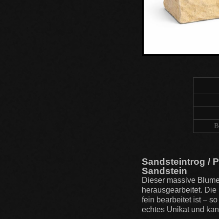
B
Sandsteintrog / 
Sandstein
Dieser massive Blumen
herausgearbeitet. Die
fein bearbeitet ist – s
echtes Unikat und kann