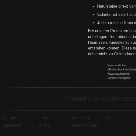
Natursteine direkt vom
Schiefer ist sehr halt
Jeder einzelne Stein i
Bei unseren Produkten hand
unterliegen. Sie müssen d
Haarrissen, Kieseleinschlü
entstehen können. Diese na
daher nicht zu Geltendma
Volumendichte
Mindestdruckfestigkei
Wasseraufnahme
Frostbeständigkeit
COPYRIGHT © 2011-2026 NATURSTE
Über uns
Lieferung
Bezahlung
Galerie
Impressum
Kontakt
AGB & Widerruf